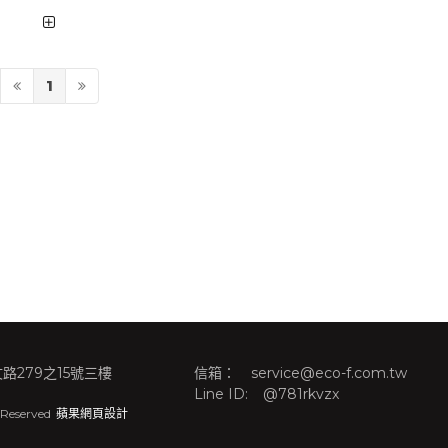
1
路279之15號三樓
信箱：
service@eco-f.com.tw
Line ID:
@781rkvzx
 Reserved
蘋果網頁設計